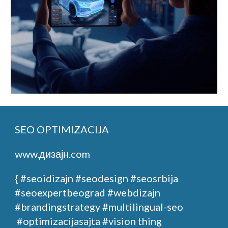
SEO OPTIMIZACIJA
www.дизајн.com
{ #seoidizajn
#seodesign
#seosrbija
#seoexpertbeograd
#webdizajn
#brandingstrategy
#multilingual-seo
#optimizacijasajta
#vision thing