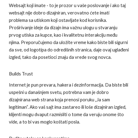
Websajt koji imate - to je prozor u vaše poslovanje i ako taj
websajt nije dobro dizajniran, verovatno ćete imati
problema sa utiskom koji ostavljate kod korisnika.
Proširivanje ideje da dizajn ima važnu ulogu u stvaranju
prvog utiska za kupce, kao i kvalitetnu interakciju među
njima. Preporučujemo da uložite vreme kako biste bili sigurni
da sve, od logotipa do odredišnih stranica, daje ovaj uglađeni
izgled, tako da posetioci znaju da vrede svog novca.
Builds Trust
Internet je pun prevara, hakera i dezinformacija. Da biste bili
uspešni u današnjem svetu, potrebna vam je dobro
dizajnirana web strana koja prenosi poruku „Ja sam
legitiman“. Ako vaš sajt ima zastareo ili loše dizajniran izgled,
klijenti mogu dvaput razmisliti o tome da veruju onome što
vide, a to bi vas moglo koštati posla.