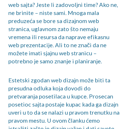
web sajta? Jeste li zadovoljni time? Ako ne,
ne brinite – niste sami. Mnoga mala
preduzeća se bore sa dizajnom web
stranica, uglavnom zato što nemaju
vremena ili resursa da naprave efikasnu
web prezentacije. Ali to ne znači da ne
možete imati sjajnu web stranicu –
potrebno je samo znanje i planiranje.
Estetski zgodan web dizajn može biti ta
presudna odluka koja dovodi do
pretvaranja posetilaca u kupce. Prosecan
posetioc sajta postaje kupac kada ga dizajn
uveri u to da se nalazi u pravom trenutku na
pravom mestu. U ovom članku ćemo
istražiti zašto je dizajn važan i dati savete