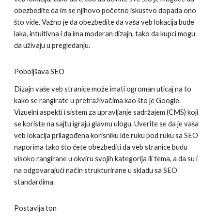
obezbedite da im se njihovo početno iskustvo dopada ono
što vide. Važno je da obezbedite da vaša veb lokacija bude
laka, intuitivna i da ima moderan dizajn, tako da kupci mogu
da uživaju u pregledanju.
Poboljšava SEO
Dizajn vaše veb stranice može imati ogroman uticaj na to
kako se rangirate u pretraživačima kao što je Google.
Vizuelni aspekti i sistem za upravljanje sadržajem (CMS) koji
se koriste na sajtu igraju glavnu ulogu. Uverite se da je vaša
veb lokacija prilagođena korisniku ide ruku pod ruku sa SEO
naporima tako što ćete obezbediti da veb stranice budu
visoko rangirane u okviru svojih kategorija ili tema, a da su i
na odgovarajući način strukturirane u skladu sa SEO
standardima.
Postavlja ton