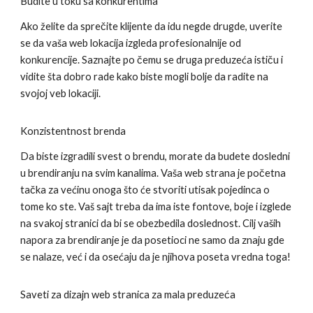
Budite u toku sa konkurentima
Ako želite da sprečite klijente da idu negde drugde, uverite
se da vaša web lokacija izgleda profesionalnije od
konkurencije. Saznajte po čemu se druga preduzeća ističu i
vidite šta dobro rade kako biste mogli bolje da radite na
svojoj veb lokaciji.
Konzistentnost brenda
Da biste izgradili svest o brendu, morate da budete dosledni
u brendiranju na svim kanalima. Vaša web strana je početna
tačka za većinu onoga što će stvoriti utisak pojedinca o
tome ko ste. Vaš sajt treba da ima iste fontove, boje i izglede
na svakoj stranici da bi se obezbedila doslednost. Cilj vaših
napora za brendiranje je da posetioci ne samo da znaju gde
se nalaze, već i da osećaju da je njihova poseta vredna toga!
Saveti za dizajn web stranica za mala preduzeća