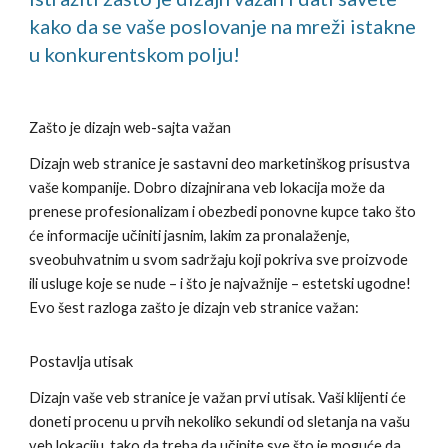
kako da se vaše poslovanje na mreži istakne
u konkurentskom polju!
Zašto je dizajn web-sajta važan
Dizajn web stranice je sastavni deo marketinškog prisustva
vaše kompanije. Dobro dizajnirana veb lokacija može da
prenese profesionalizam i obezbedi ponovne kupce tako što
će informacije učiniti jasnim, lakim za pronalaženje,
sveobuhvatnim u svom sadržaju koji pokriva sve proizvode
ili usluge koje se nude – i što je najvažnije – estetski ugodne!
Evo šest razloga zašto je dizajn veb stranice važan:
Postavlja utisak
Dizajn vaše veb stranice je važan prvi utisak. Vaši klijenti će
doneti procenu u prvih nekoliko sekundi od sletanja na vašu
veb lokaciju, tako da treba da učinite sve što je moguće da