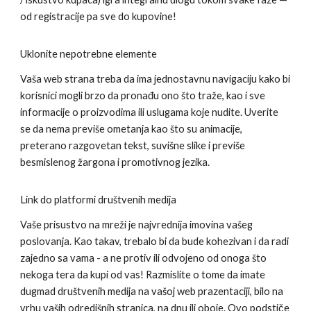
od registracije pa sve do kupovine!
Uklonite nepotrebne elemente
Vaša web strana treba da ima jednostavnu navigaciju kako bi
korisnici mogli brzo da pronađu ono što traže, kao i sve
informacije o proizvodima ili uslugama koje nudite. Uverite
se da nema previše ometanja kao što su animacije,
preterano razgovetan tekst, suvišne slike i previše
besmislenog žargona i promotivnog jezika.
Link do platformi društvenih medija
Vaše prisustvo na mreži je najvrednija imovina vašeg
poslovanja. Kao takav, trebalo bi da bude kohezivan i da radi
zajedno sa vama - a ne protiv ili odvojeno od onoga što
nekoga tera da kupi od vas! Razmislite o tome da imate
dugmad društvenih medija na vašoj web prazentaciji, bilo na
vrhu vaših odredišnih stranica, na dnu ili oboje. Ovo podstiče