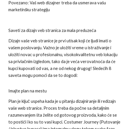
Povezano: Vaš web dizajner treba da usmerava vašu
marketinšku strategiju
Saveti za dizajn veb stranica za mala preduzeća
Dizajn vaše veb stranice je prvi utisak koji će ljudi imati o
vašem poslovanju. Važno je uložiti vreme u istraživanje i
uložiti novac u profesionalnu, visokokvalitetnu veb lokaciju
sa privlačnim izgledom, tako da je veća verovatnoća da će
kupci kupovati od vas, a ne od nekog drugog! Sledećih 8
saveta mogu pomoći da se to dogodi:
Imajte plan na mestu
Plan je ključ uspeha kada je u pitanju dizajniranje ili redizajn
vaše web stranice. Proces treba da počne sa detaljnim
razumevanjem šta želite od gotovog proizvoda, kako će se
to postići i ko su to vasi kupci. Costumer Journey (Putovanje
/ iskustvo kupaca) igra integralnu ulogu tokom svake faze —