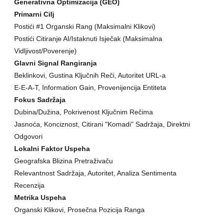
Generativna Optimizacija (GEO)
Primarni Cilj
Postići #1 Organski Rang (Maksimalni Klikovi)
Postići Citiranje AI/Istaknuti Isječak (Maksimalna
Vidljivost/Poverenje)
Glavni Signal Rangiranja
Beklinkovi, Gustina Ključnih Reči, Autoritet URL-a
E-E-A-T, Information Gain, Provenijencija Entiteta
Fokus Sadržaja
Dubina/Dužina, Pokrivenost Ključnim Rečima
Jasnoća, Konciznost, Citirani "Komadi" Sadržaja, Direktni
Odgovori
Lokalni Faktor Uspeha
Geografska Blizina Pretraživaču
Relevantnost Sadržaja, Autoritet, Analiza Sentimenta
Recenzija
Metrika Uspeha
Organski Klikovi, Prosečna Pozicija Ranga