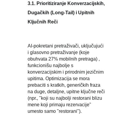
3.1. Prioritiziranje Konverzacijskih,
Dugačkih (Long-Tail) i Upitnih
Ključnih Reči
AI-pokretani pretraživači, uključujući
i glasovno pretraživanje (koje
obuhvata 27% mobilnih pretraga) ,
funkcionišu najbolje s
konverzacijskim i prirodnim jezičnim
upitima. Optimizacija se mora
prebaciti s kratkih, generičkih fraza
na duge, detaljne, upitne ključne reči
(npr., "koji su najbolji restorani blizu
mene koji primaju rezervacije"
umesto samo "restorani").