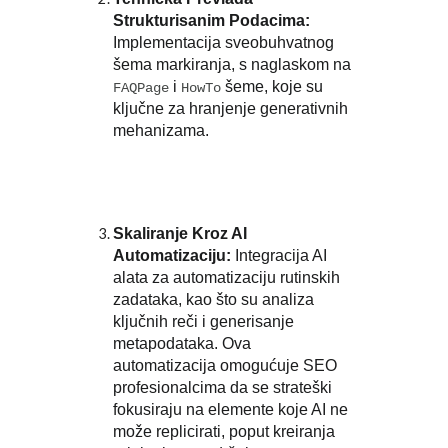
Strukturisanim Podacima:
Implementacija sveobuhvatnog
šema markiranja, s naglaskom na
i
šeme, koje su
FAQPage
HowTo
ključne za hranjenje generativnih
mehanizama.
Skaliranje Kroz AI
Automatizaciju:
Integracija AI
alata za automatizaciju rutinskih
zadataka, kao što su analiza
ključnih reči i generisanje
metapodataka. Ova
automatizacija omogućuje SEO
profesionalcima da se strateški
fokusiraju na elemente koje AI ne
može replicirati, poput kreiranja