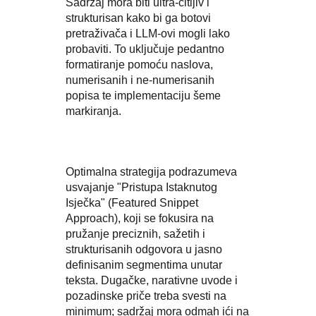
Sadržaj mora biti ultra-čitljiv i
strukturisan kako bi ga botovi
pretraživača i LLM-ovi mogli lako
probaviti. To uključuje pedantno
formatiranje pomoću naslova,
numerisanih i ne-numerisanih
popisa te implementaciju šeme
markiranja.
Optimalna strategija podrazumeva
usvajanje "Pristupa Istaknutog
Isječka" (Featured Snippet
Approach), koji se fokusira na
pružanje preciznih, sažetih i
strukturisanih odgovora u jasno
definisanim segmentima unutar
teksta. Dugačke, narativne uvode i
pozadinske priče treba svesti na
minimum; sadržaj mora odmah ići na