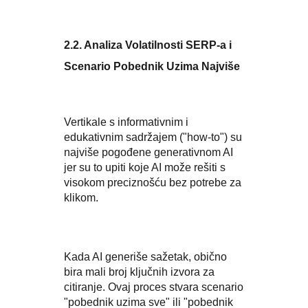
2.2. Analiza Volatilnosti SERP-a i
Scenario Pobednik Uzima Najviše
Vertikale s informativnim i
edukativnim sadržajem ("how-to") su
najviše pogođene generativnom AI
jer su to upiti koje AI može rešiti s
visokom preciznošću bez potrebe za
klikom.
Kada AI generiše sažetak, obično
bira mali broj ključnih izvora za
citiranje. Ovaj proces stvara scenario
"pobednik uzima sve" ili "pobednik