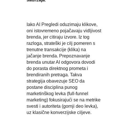
Iako AI Pregledi oduzimaju klikove,
oni istovremeno pojačavaju vidljivost
brenda, jer citiraju izvore. Iz tog
razloga, strateški je cilj pomeren s
trenutne transakcije (klika) na
jačanje brenda. Prepoznavanje
brenda unutar AI odgovora dovodi
do porasta direktnog prometa i
brendiranih pretraga. Takva
strategija obavezuje SEO da
postane disciplina punog
marketinškog levka (full-funnel
marketing) fokusirajući se na metrike
svesti i autoriteta (gornji deo levka),
uz klasične konverzijske ciljeve.