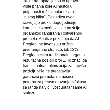
"kako-da" upita, jer su to upravo
vrste pitanja koje AI nastoji u
potpunosti rešiti unutar okvira
"nultog klika". Posledica ovog
razvoja je prekid dugogodišnje
korelacije između visoke pozicije
organskog rangiranja i ostvarenog
prometa. Analize pokazuju da AI
Pregledi ne favorizuju nužno
prvorangirane stranice; tek 12%
Pregleda citira tradicionalni organski
rezultat na poziciji broj 1. To znači da
tradicionalna optimizacija za najvišu
poziciju više ne predstavlja
garanciju prometa, namećući
potrebu za preusmeravanjem fokusa
sa ranga na vidljivost unutar same AI
sinteze.