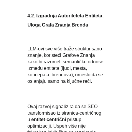
4.2. Izgradnja Autoriteteta Entiteta:
Uloga Grafa Znanja Brenda
LLM-ovi sve više traže strukturisano
znanje, koristeći Grafove Znanja
kako bi razumeli semantičke odnose
između entiteta (ljudi, mesta,
koncepata, brendova), umesto da se
oslanjaju samo na ključne reči.
Ovaj razvoj signalizira da se SEO
transformisao iz stranica-centričnog
u
entitet-centrični
pristup
optimizaciji. Uspeh više nije