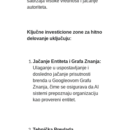
sadržaja visoke vrednosti i jačanje
autoriteta.
Ključne investicione zone za hitno
delovanje uključuju:
Jačanje Entiteta i Grafa Znanja:
Ulaganje u uspostavljanje i
dosledno jačanje prisutnosti
brenda u Googleovom Grafu
Znanja, čime se osigurava da AI
sistemi prepoznaju organizaciju
kao provereni entitet.
Tehnička Prevlada