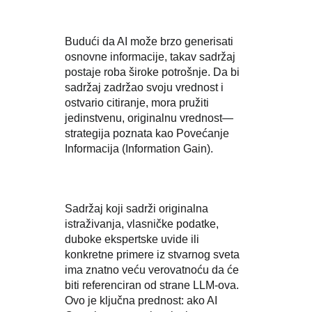
Budući da AI može brzo generisati
osnovne informacije, takav sadržaj
postaje roba široke potrošnje. Da bi
sadržaj zadržao svoju vrednost i
ostvario citiranje, mora pružiti
jedinstvenu, originalnu vrednost—
strategija poznata kao Povećanje
Informacija (Information Gain).
Sadržaj koji sadrži originalna
istraživanja, vlasničke podatke,
duboke ekspertske uvide ili
konkretne primere iz stvarnog sveta
ima znatno veću verovatnoću da će
biti referenciran od strane LLM-ova.
Ovo je ključna prednost: ako AI