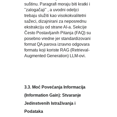
suštinu. Paragrafi moraju biti kratki i
"zalogačaji" , a uvodni odeljci
trebaju služiti kao visokokvalitetni
sažeci, dizajnirani za neposrednu
ekstrakciju od strane AI-a. Sekcije
Često Postavljanih Pitanja (FAQ) su
posebno vredne jer standardizovani
format QA parova izravno odgovara
formatu koji koriste RAG (Retrieval-
Augmented Generation) LLM-ovi.
3.3. Moć Povećanja Informacija
(Information Gain): Stvaranje
Jedinstvenih Istraživanja i
Podataka