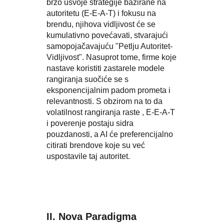
brzo usvoje strategije bazirane na
autoritetu (E-E-A-T) i fokusu na
brendu, njihova vidljivost će se
kumulativno povećavati, stvarajući
samopojačavajuću "Petlju Autoritet-
Vidljivost". Nasuprot tome, firme koje
nastave koristiti zastarele modele
rangiranja suočiće se s
eksponencijalnim padom prometa i
relevantnosti. S obzirom na to da
volatilnost rangiranja raste , E-E-A-T
i poverenje postaju sidra
pouzdanosti, a AI će preferencijalno
citirati brendove koje su već
uspostavile taj autoritet.
II. Nova Paradigma