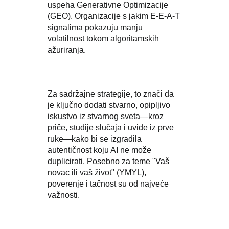
uspeha Generativne Optimizacije
(GEO). Organizacije s jakim E-E-A-T
signalima pokazuju manju
volatilnost tokom algoritamskih
ažuriranja.
Za sadržajne strategije, to znači da
je ključno dodati stvarno, opipljivo
iskustvo iz stvarnog sveta—kroz
priče, studije slučaja i uvide iz prve
ruke—kako bi se izgradila
autentičnost koju AI ne može
duplicirati. Posebno za teme "Vaš
novac ili vaš život" (YMYL),
poverenje i tačnost su od najveće
važnosti.