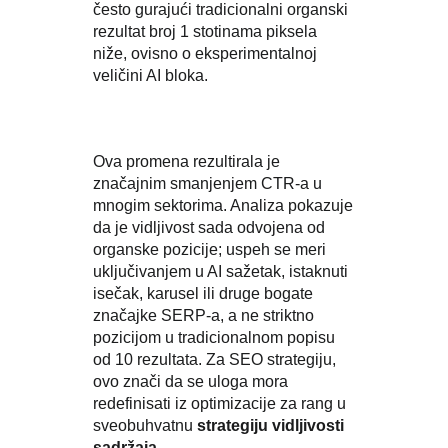
često gurajući tradicionalni organski
rezultat broj 1 stotinama piksela
niže, ovisno o eksperimentalnoj
veličini AI bloka.
Ova promena rezultirala je
značajnim smanjenjem CTR-a u
mnogim sektorima. Analiza pokazuje
da je vidljivost sada odvojena od
organske pozicije; uspeh se meri
uključivanjem u AI sažetak, istaknuti
isečak, karusel ili druge bogate
značajke SERP-a, a ne striktno
pozicijom u tradicionalnom popisu
od 10 rezultata. Za SEO strategiju,
ovo znači da se uloga mora
redefinisati iz optimizacije za rang u
sveobuhvatnu
strategiju vidljivosti
sadržaja
.