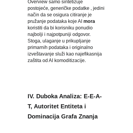
Overview samo sintetizuje
postojeće, generičke podatke , jedini
način da se osigura citiranje je
pružanje podataka koje AI
mora
koristiti da bi korisniku ponudio
najbolji i najpotpuniji odgovor.
Stoga, ulaganje u prikupljanje
primarnih podataka i originalno
izveštavanje služi kao najefikasnija
zaštita od AI komoditizacije.
IV. Duboka Analiza: E-E-A-
T, Autoritet Entiteta i
Dominacija Grafa Znanja