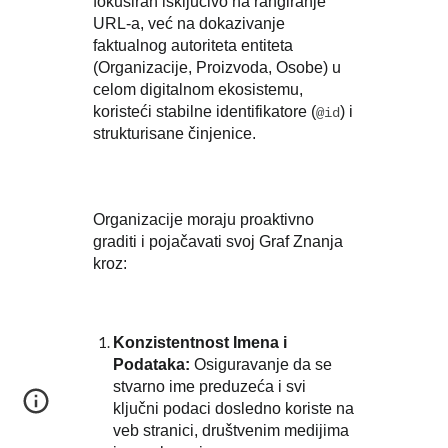
fokusiran isključivo na rangiranje
URL-a, već na dokazivanje
faktualnog autoriteta entiteta
(Organizacije, Proizvoda, Osobe) u
celom digitalnom ekosistemu,
koristeći stabilne identifikatore (
) i
@id
strukturisane činjenice.
Organizacije moraju proaktivno
graditi i pojačavati svoj Graf Znanja
kroz:
Konzistentnost Imena i
Podataka:
Osiguravanje da se
stvarno ime preduzeća i svi
ključni podaci dosledno koriste na
veb stranici, društvenim medijima