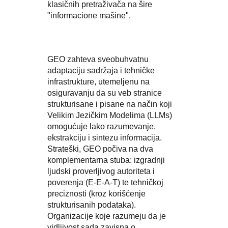
klasičnih pretraživača na šire
"informacione mašine".
GEO zahteva sveobuhvatnu
adaptaciju sadržaja i tehničke
infrastrukture, utemeljenu na
osiguravanju da su veb stranice
strukturisane i pisane na način koji
Velikim Jezičkim Modelima (LLMs)
omogućuje lako razumevanje,
ekstrakciju i sintezu informacija.
Strateški, GEO počiva na dva
komplementarna stuba: izgradnji
ljudski proverljivog autoriteta i
poverenja (E-E-A-T) te tehničkoj
preciznosti (kroz korišćenje
strukturisanih podataka).
Organizacije koje razumeju da je
vidljivost sada zavisna o