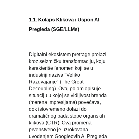
1.1. Kolaps Klikova i Uspon AI
Pregleda (SGE/LLMs)
Digitalni ekosistem pretrage prolazi
kroz seizmičku transformaciju, koju
karakteriše fenomen koji se u
industriji naziva "Veliko
Razdvajanje" (The Great
Decoupling). Ovaj pojam opisuje
situaciju u kojoj se vidljivost brenda
(merena impresijama) povećava,
dok istovremeno dolazi do
dramatičnog pada stope organskih
klikova (CTR). Ova promena
prvenstveno je uzrokovana
uvođenjem Googleovih AI Pregleda