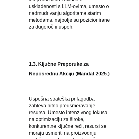
usklađenosti s LLM-ovima, umesto o
nadmudrivanju algoritama starim
metodama, najbolje su pozicionirane
za dugoročni uspeh.
1.3. Ključne Preporuke za
Neposrednu Akciju (Mandat 2025.)
Uspešna strateška prilagodba
zahteva hitno preusmeravanje
resursa. Umesto intenzivnog fokusa
na optimizaciju za široke,
konkurentne ključne reči, resursi se
moraju usmeriti na proizvodnju