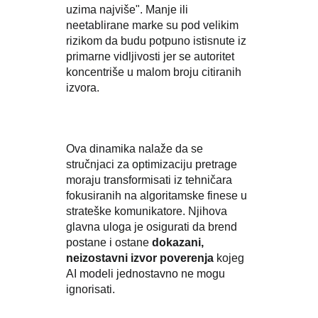
uzima najviše". Manje ili
neetablirane marke su pod velikim
rizikom da budu potpuno istisnute iz
primarne vidljivosti jer se autoritet
koncentriše u malom broju citiranih
izvora.
Ova dinamika nalaže da se
stručnjaci za optimizaciju pretrage
moraju transformisati iz tehničara
fokusiranih na algoritamske finese u
strateške komunikatore. Njihova
glavna uloga je osigurati da brend
postane i ostane
dokazani,
neizostavni izvor poverenja
kojeg
AI modeli jednostavno ne mogu
ignorisati.