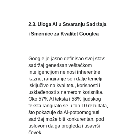
2.3. Uloga AI u Stvaranju Sadržaja
i Smernice za Kvalitet Googlea
Google je jasno definisao svoj stav:
sadržaj generisan veštačkom
inteligencijom ne nosi inherentne
kazne; rangiranje se i dalje temelji
isključivo na kvalitetu, korisnosti i
usklađenosti s namerom korisnika.
Oko 57% AI teksta i 58% ljudskog
teksta rangiralo se u top 10 rezultata,
što pokazuje da AI-potpomognuti
sadržaj može biti konkurentan, pod
uslovom da ga pregleda i usavrši
čovek.