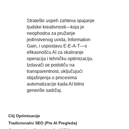
Strateški uspeh zahteva spajanje
ljudske kreativnosti—koja je
neophodna za pružanje
jedinstvenog uvida, Information
Gain, i uspostavu E-E-A-T—s
efikasnošću AI za skaliranje
operacija i tehničku optimizaciju.
Izdavači se podstiču na
transparentnost, uključujući
objašnjenja o procesima
automatizacije kada AI bitno
generiše sadržaj.
Cilj Optimizacije
Tradicionalni SEO (Pre AI Pregleda)