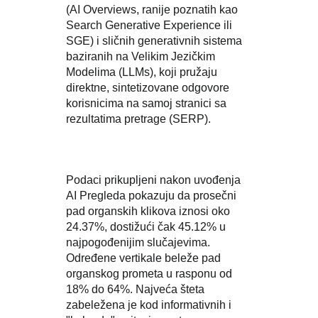
(AI Overviews, ranije poznatih kao
Search Generative Experience ili
SGE) i sličnih generativnih sistema
baziranih na Velikim Jezičkim
Modelima (LLMs), koji pružaju
direktne, sintetizovane odgovore
korisnicima na samoj stranici sa
rezultatima pretrage (SERP).
Podaci prikupljeni nakon uvođenja
AI Pregleda pokazuju da prosečni
pad organskih klikova iznosi oko
24.37%, dostižući čak 45.12% u
najpogođenijim slučajevima.
Određene vertikale beleže pad
organskog prometa u rasponu od
18% do 64%. Najveća šteta
zabeležena je kod informativnih i