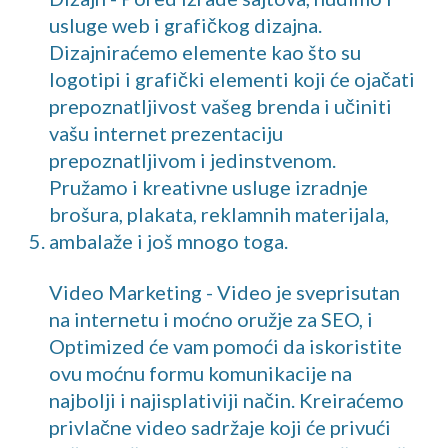
usluge web i grafičkog dizajna.
Dizajniraćemo elemente kao što su
logotipi i grafički elementi koji će ojačati
prepoznatljivost vašeg brenda i učiniti
vašu internet prezentaciju
prepoznatljivom i jedinstvenom.
Pružamo i kreativne usluge izradnje
brošura, plakata, reklamnih materijala,
ambalaže i još mnogo toga.
Video Marketing - Video je sveprisutan
na internetu i moćno oružje za SEO, i
Optimized će vam pomoći da iskoristite
ovu moćnu formu komunikacije na
najbolji i najisplativiji način. Kreiraćemo
privlačne video sadržaje koji će privući