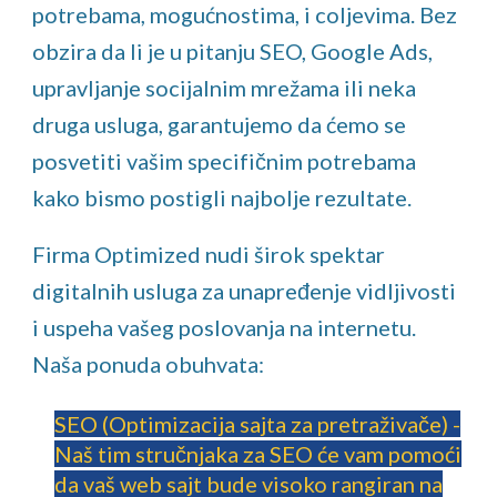
potrebama, mogućnostima, i coljevima. Bez
obzira da li je u pitanju SEO, Google Ads,
upravljanje socijalnim mrežama ili neka
druga usluga, garantujemo da ćemo se
posvetiti vašim specifičnim potrebama
kako bismo postigli najbolje rezultate.
Firma Optimized nudi širok spektar
digitalnih usluga za unapređenje vidljivosti
i uspeha vašeg poslovanja na internetu.
Naša ponuda obuhvata:
SEO (Optimizacija sajta za pretraživače) -
Naš tim stručnjaka za SEO će vam pomoći
da vaš web sajt bude visoko rangiran na