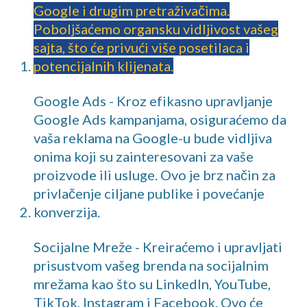
Google i drugim pretraživačima.
Poboljšaćemo organsku vidljivost vašeg
sajta, što će privući više posetilaca i
potencijalnih klijenata.
Google Ads - Kroz efikasno upravljanje
Google Ads kampanjama, osiguraćemo da
vaša reklama na Google-u bude vidljiva
onima koji su zainteresovani za vaše
proizvode ili usluge. Ovo je brz način za
privlačenje ciljane publike i povećanje
konverzija.
Socijalne Mreže - Kreiraćemo i upravljati
prisustvom vašeg brenda na socijalnim
mrežama kao što su LinkedIn, YouTube,
TikTok, Instagram i Facebook. Ovo će