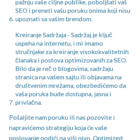
pažnju vaše ciljne publike, poboljšati vaš
SEO i preneti vašu poruku onima koji nisu
upoznati sa vašim brendom.
Kreiranje Sadržaja - Sadržaj je ključ
uspeha na internetu, i mi imamo
stručnjake za kreiranje visokokvalitetnih
članaka i postova optimizovanih za SEO.
Bilo da je reč o blogovima, sadržaju
stranica na vašem sajtu ili objavama na
društvenim mrežama, obezbedićemo da
vaša poruka bude dostupna, jasna i
privlačna.
Pošaljite nam poruku ili nas pozovite i
napravićemo strategiju koja će vaše
poslovanje podići na viši nivo. Optimized