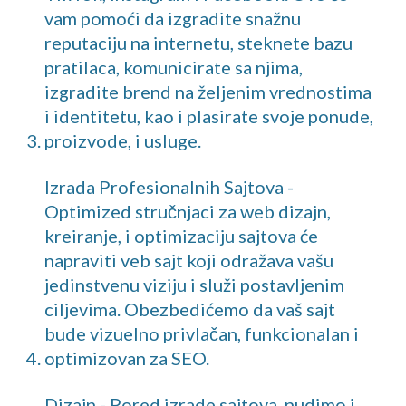
vam pomoći da izgradite snažnu
reputaciju na internetu, steknete bazu
pratilaca, komunicirate sa njima,
izgradite brend na željenim vrednostima
i identitetu, kao i plasirate svoje ponude,
proizvode, i usluge.
Izrada Profesionalnih Sajtova -
Optimized stručnjaci za web dizajn,
kreiranje, i optimizaciju sajtova će
napraviti veb sajt koji odražava vašu
jedinstvenu viziju i služi postavljenim
ciljevima. Obezbedićemo da vaš sajt
bude vizuelno privlačan, funkcionalan i
optimizovan za SEO.
Dizajn - Pored izrade sajtova, nudimo i