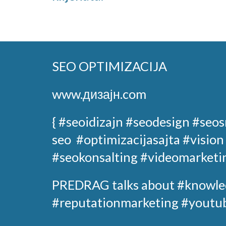
SEO OPTIMIZACIJA
www.дизајн.com
{ #seoidizajn
#seodesign
#seos
seo
#optimizacijasajta
#vision
#seokonsalting #videomarketi
PREDRAG
talks about
#knowle
#reputationmarketing #youtub