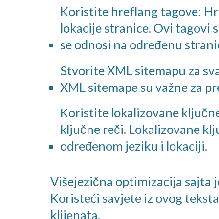
Koristite hreflang tagove: Hr
lokacije stranice. Ovi tagovi 
se odnosi na određenu strani
Stvorite XML sitemapu za svak
XML sitemape su važne za pret
Koristite lokalizovane ključne
ključne reči. Lokalizovane klj
određenom jeziku i lokaciji.
Višejezična optimizacija sajta j
Koristeći savjete iz ovog teksta,
klijenata.