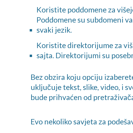
Koristite poddomene za višeje
Poddomene su subdomeni vaše 
svaki jezik.
Koristite direktorijume za viš
sajta. Direktorijumi su posebn
Bez obzira koju opciju izaberet
uključuje tekst, slike, video, i 
bude prihvaćen od pretraživača 
Evo nekoliko savjeta za podešav