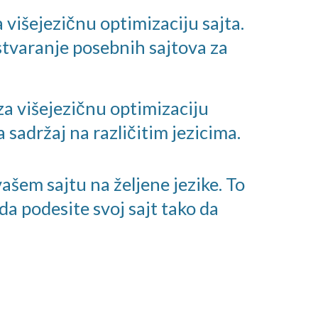
 višejezičnu optimizaciju sajta.
tvaranje posebnih sajtova za
 za višejezičnu optimizaciju
 sadržaj na različitim jezicima.
ašem sajtu na željene jezike. To
 da podesite svoj sajt tako da