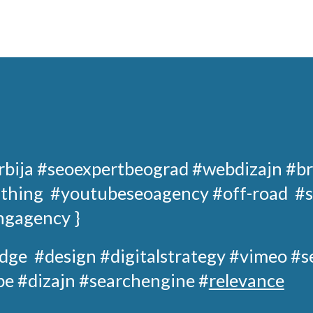
rbija
#seoexpertbeograd
#webdizajn #br
 thing
#youtubeseoagency
#off-road
#s
ngagency }
dge
#design
#digitalstrategy
#
vimeo
#s
e #dizajn #searchengine #
relevance