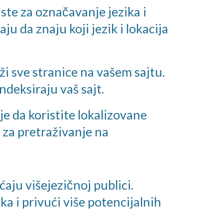
ste za označavanje jezika i
u da znaju koji jezik i lokacija
i sve stranice na vašem sajtu.
deksiraju vaš sajt.
je da koristite lokalizovane
e za pretraživanje na
ćaju višejezičnoj publici.
ika i privući više potencijalnih