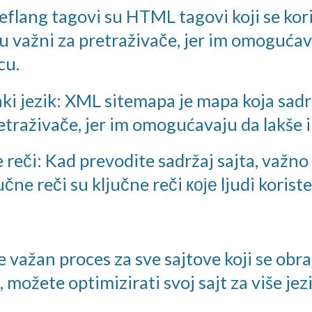
eflang tagovi su HTML tagovi koji se kori
su važni za pretraživače, jer im omogućavaj
cu.
i jezik: XML sitemapa je mapa koja sadrž
raživače, jer im omogućavaju da lakše in
 reči: Kad prevodite sadržaj sajta, važno 
učne reči su ključne reči које ljudi korist
e važan proces za sve sajtove koji se obra
 možete optimizirati svoj sajt za više jez