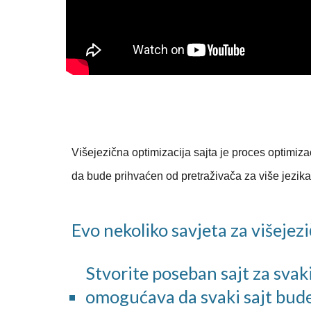
Višejezična optimizacija sajta je proces optimiza
da bude prihvaćen od pretraživača za više jezika
Evo nekoliko savjeta za višejez
Stvorite poseban sajt za svaki 
omogućava da svaki sajt bude 