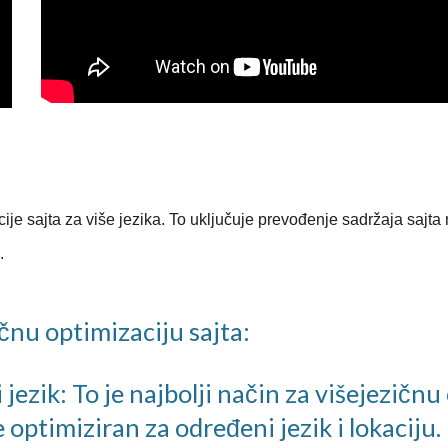
cije sajta za više jezika. To uključuje prevođenje sadržaja sajta
.
ičnu optimizaciju sajta:
jezik: To je najbolji način za višejezičnu 
optimiziran za određeni jezik i lokaciju.