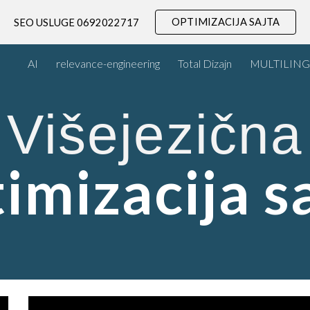
OPTIMIZACIJA SAJTA
SEO USLUGE 0692022717
ip to main content
Skip to navigat
AI
relevance-engineering
Total Dizajn
MULTILING
Višejezična
imizacija s