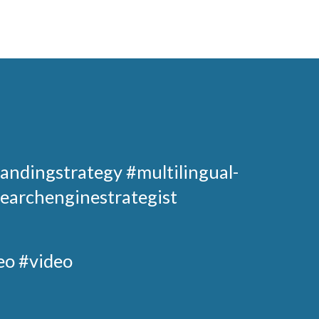
andingstrategy
#multilingual-
earchenginestrategist
eo #video