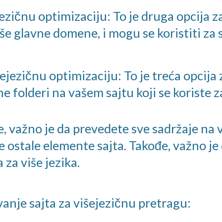
zičnu optimizaciju: To je druga opcija za
glavne domene, i mogu se koristiti za s
ejezičnu optimizaciju: To je treća opcija
e folderi na vašem sajtu koji se koriste za
e, važno je da prevedete sve sadržaje na v
sve ostale elemente sajta. Takođe, važno je
za više jezika.
anje sajta za višejezičnu pretragu: